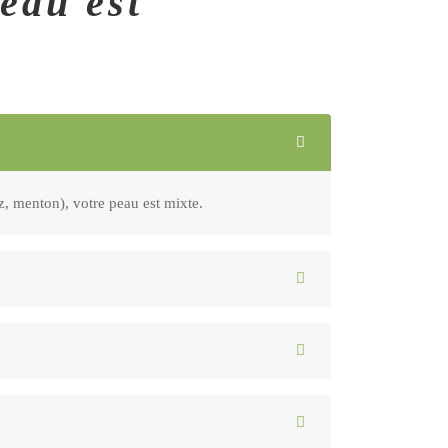
peau est
ez, menton), votre peau est mixte.
e !