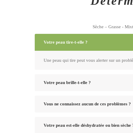
Détermi
Sèche – Grasse - Mix
Votre peau tire-t-elle ?
Une peau qui tire peut vous alerter sur un problè
Votre peau brille-t-elle ?
Si cette brillance n'est localisée que sur la zone 
Vous ne connaissez aucun de ces problèmes ?
Votre peau est normale. N'oubliez pas de continue
Votre peau est-elle déshydratée ou bien sèche 