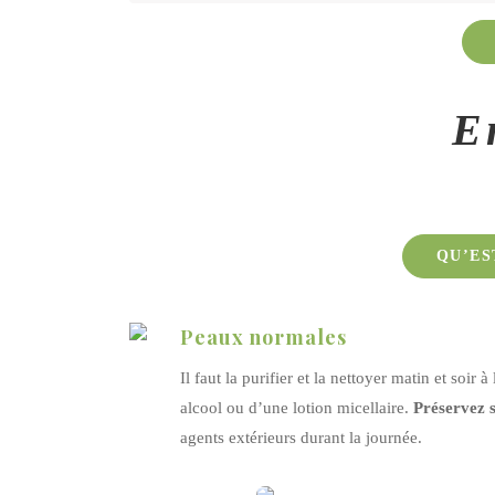
Il s'agit là d'une différence fondamentale car le
arriver qu'elle se retrouve déshydratée momenta
épiderme. Une peau déshydratée souffre d'un manq
est exposée à l'extérieur. Elle peut toutefois pr
E
le problème est récurrent depuis l'enfance. En hi
peut être terne.
QU’ES
Peaux normales
Il faut la purifier et la nettoyer matin et soir 
alcool ou d’une lotion micellaire.
Préservez s
agents extérieurs durant la journée.