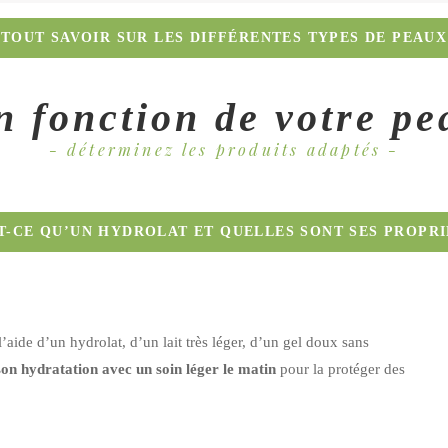
 soin conseillé n'est pas le même. Quel que soit votre âge ou votre type 
TOUT SAVOIR SUR LES DIFFÉRENTES TYPES DE PEAUX
nément. Votre crème doit alors apporter une dose supplémentaire d'hydrat
ue d'eau : elle est inconfortable, surtout au niveau des joues, et a tend
ésenter une brillance sur la zone T, et des pores dilatés en certains endr
n fonction de votre pe
ver, elle est particulièrement mise à mal et peut développer des dartres. L
- déterminez les produits adaptés -
T-CE QU’UN HYDROLAT ET QUELLES SONT SES PROPRI
à l’aide d’un hydrolat, d’un lait très léger, d’un gel doux sans
on hydratation avec un soin léger le matin
pour la protéger des