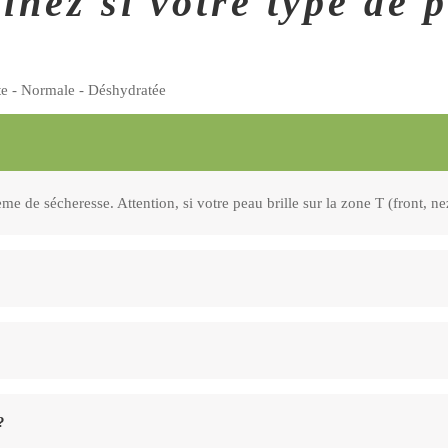
nez si votre type de 
te - Normale - Déshydratée
me de sécheresse. Attention, si votre peau brille sur la zone T (front, n
T, votre peau est mixte. Si tout votre visage brille, votre peau est grasse.
r à la nettoyer, l'hydrater et la protéger pour conserver sa beauté intact
?