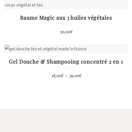
Baume Magic aux 3 huiles végétales
30,00
€
Gel Douche & Shampooing concentré 2 en 1
Plage
18,00
€
–
39,00
€
de
prix :
18,00€
à
39,00€