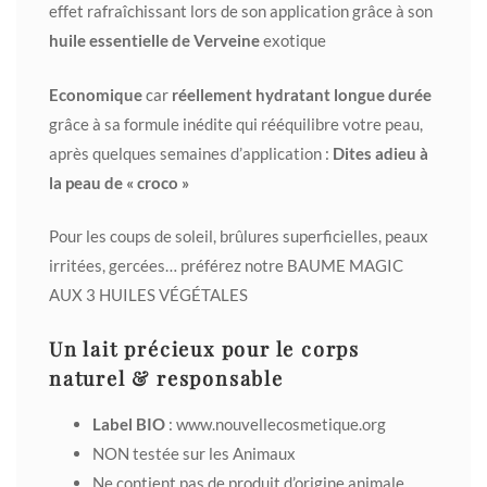
effet rafraîchissant lors de son application grâce à son
h
uile essentielle de Verveine
exotique
Economique
car
réellement hydratant longue durée
grâce à sa formule inédite qui rééquilibre votre peau,
après quelques semaines d’application :
Dites adieu à
la peau de « croco »
Pour les coups de soleil, brûlures superficielles, peaux
irritées, gercées… préférez notre
BAUME MAGIC
AUX 3 HUILES VÉGÉTALES
Un lait précieux pour le corps
naturel & responsable
Label BIO
:
www.nouvellecosmetique.org
NON testée sur les Animaux
Ne contient pas de produit d’origine animale