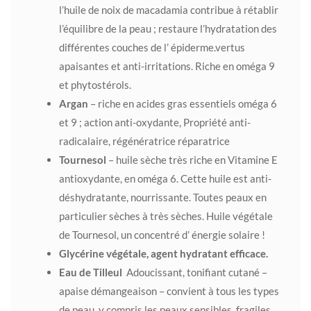
l’huile de noix de macadamia contribue à rétablir
l’équilibre de la peau ; restaure l’hydratation des
différentes couches de l’ épiderme.vertus
apaisantes et anti-irritations. Riche en oméga 9
et phytostérols.
Argan
– riche en acides gras essentiels oméga 6
et 9 ; action anti-oxydante, Propriété anti-
radicalaire, régénératrice réparatrice
Tournesol
– huile sèche très riche en Vitamine E
antioxydante, en oméga 6. Cette huile est anti-
déshydratante, nourrissante. Toutes peaux en
particulier sèches à très sèches. Huile végétale
de Tournesol, un concentré d’ énergie solaire !
Glycérine végétale, agent hydratant efficace.
Eau de Tilleul
Adoucissant, tonifiant cutané –
apaise démangeaison – convient à tous les types
de peau, y compris les peaux sensibles, fragiles.