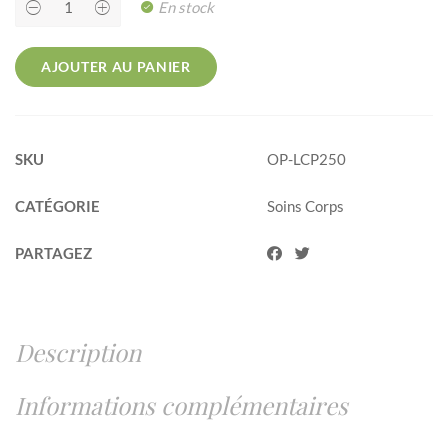
Lait
En stock
Précieux
Verveine
aux
4
AJOUTER AU PANIER
huiles
végétales
quantity
SKU
OP-LCP250
CATÉGORIE
Soins Corps
PARTAGEZ
Description
Informations complémentaires