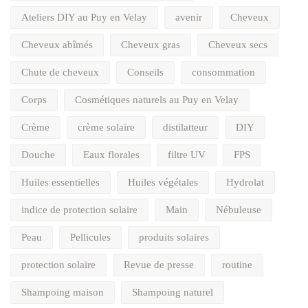
Ateliers DIY au Puy en Velay
avenir
Cheveux
Cheveux abîmés
Cheveux gras
Cheveux secs
Chute de cheveux
Conseils
consommation
Corps
Cosmétiques naturels au Puy en Velay
Crème
crème solaire
distilatteur
DIY
Douche
Eaux florales
filtre UV
FPS
Huiles essentielles
Huiles végétales
Hydrolat
indice de protection solaire
Main
Nébuleuse
Peau
Pellicules
produits solaires
protection solaire
Revue de presse
routine
Shampoing maison
Shampoing naturel