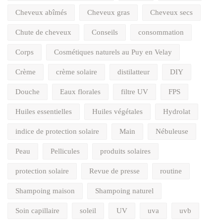
Cheveux abîmés
Cheveux gras
Cheveux secs
Chute de cheveux
Conseils
consommation
Corps
Cosmétiques naturels au Puy en Velay
Crème
crème solaire
distilatteur
DIY
Douche
Eaux florales
filtre UV
FPS
Huiles essentielles
Huiles végétales
Hydrolat
indice de protection solaire
Main
Nébuleuse
Peau
Pellicules
produits solaires
protection solaire
Revue de presse
routine
Shampoing maison
Shampoing naturel
Soin capillaire
soleil
UV
uva
uvb