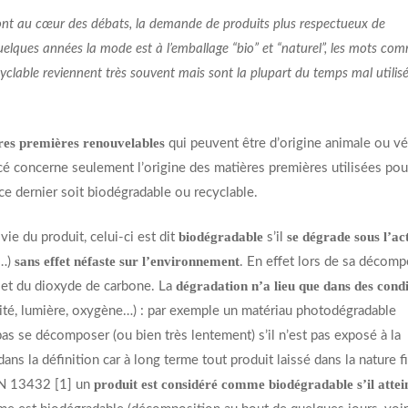
nt au cœur des débats, la demande de produits plus respectueux de
uelques années la mode est à l’emballage “bio” et “naturel”, les mots co
clable reviennent très souvent mais sont la plupart du temps mal utilis
res premières renouvelables
qui peuvent être d’origine animale ou vé
rcé concerne seulement l’origine des matières premières utilisées pou
 ce dernier soit biodégradable ou recyclable.
biodégradable
se dégrade sous l’ac
vie du produit, celui-ci est dit
s’il
sans effet néfaste sur l’environnement
s…)
. En effet lors de sa décomp
dégradation n’a lieu que dans des condi
e et du dioxyde de carbone. La
ité, lumière, oxygène…) : par exemple un matériau photodégradable
as se décomposer (ou bien très lentement) s’il n’est pas exposé à la
ns la définition car à long terme tout produit laissé dans la nature fi
produit est considéré comme biodégradable s’il atte
EN 13432 [1] un