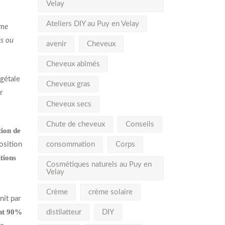
Velay
Ateliers DIY au Puy en Velay
mme
és ou
avenir
Cheveux
Cheveux abîmés
gétale
Cheveux gras
r
Cheveux secs
Chute de cheveux
Conseils
tion de
osition
consommation
Corps
tions
Cosmétiques naturels au Puy en
Velay
Crème
crème solaire
nit par
int 90%
distilatteur
DIY