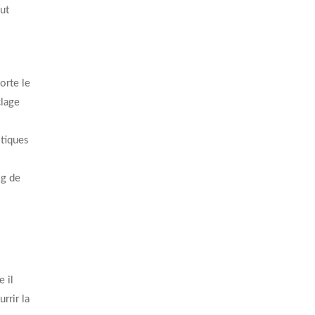
out
orte le
clage
stiques
kg de
 il
rrir la