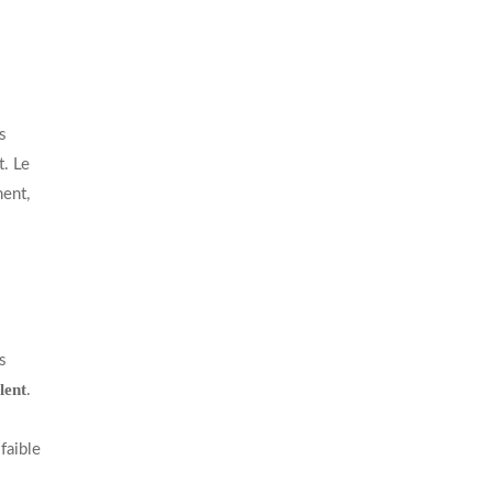
s
t. Le
ment,
s
lent
.
faible