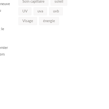
Soin capillaire
soleil
e neuve
u
UV
uva
uvb
Visage
énergie
 le
rnier
lors