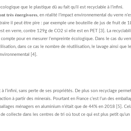
ogique que le plastique dû au fait qu’il est recyclable à l’infini.
ont très énergivores
, en réalité l’impact environnemental du verre n’
aire il peut être pire : par exemple une bouteille de jus de fruit de 
st en verre, contre 129g de CO2 si elle est en PET [3]. La recyclabil
 en compte pour en mesurer l’empreinte écologique. Dans le cas du ver
ilisation, dans ce cas le nombre de réutilisation, le lavage ainsi que l
environnemental [4].
 à l’infini, sans perte de ses propriétés. De plus son recyclage perme
tion à partir des minerais. Pourtant en France c’est l’un des emballa
mballages ménagers en aluminium n’était que de 44% en 2018 [5]. Cel
de collecte dans les centres de tri où tout ce qui est plus petit qu’un