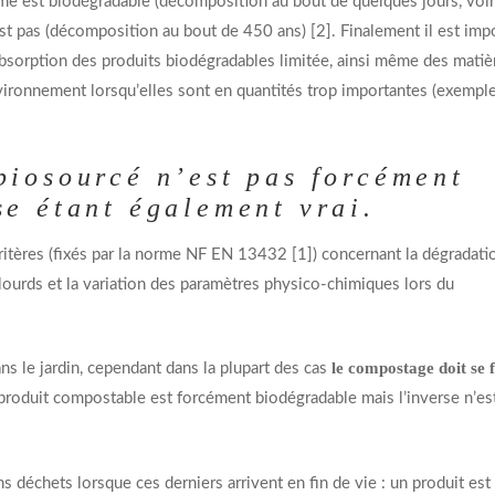
me est biodégradable (décomposition au bout de quelques jours, voi
est pas (décomposition au bout de 450 ans) [2]. Finalement il est imp
bsorption des produits biodégradables limitée, ainsi même des matiè
ironnement lorsqu’elles sont en quantités trop importantes (exempl
biosourcé n’est pas forcément
se étant également vrai.
critères (fixés par la norme NF EN 13432 [1]) concernant la dégradatio
 lourds et la variation des paramètres physico-chimiques lors du
le compostage doit se 
s le jardin, cependant dans la plupart des cas
produit compostable est forcément biodégradable mais l’inverse n’es
s déchets lorsque ces derniers arrivent en fin de vie : un produit est