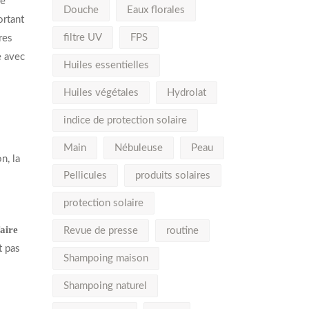
re
Douche
Eaux florales
ortant
filtre UV
FPS
res
e avec
Huiles essentielles
Huiles végétales
Hydrolat
indice de protection solaire
Main
Nébuleuse
Peau
n, la
Pellicules
produits solaires
protection solaire
faire
Revue de presse
routine
t pas
Shampoing maison
Shampoing naturel