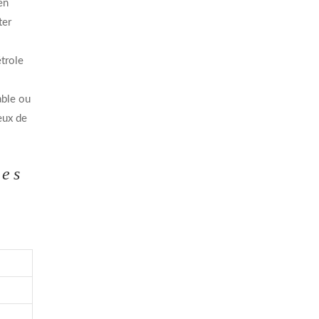
en
ter
trole
able ou
eux de
pes