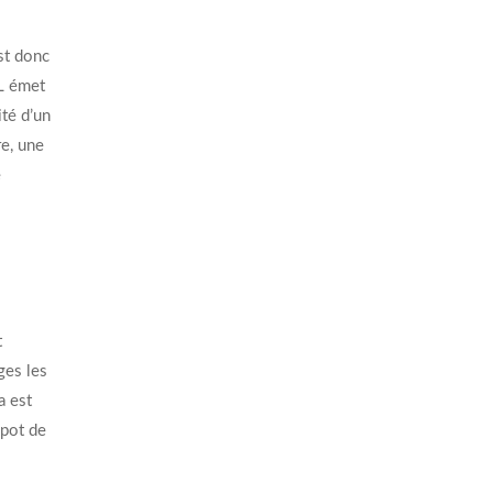
est donc
1L émet
ité d’un
re, une
e
t
ges les
a est
 pot de