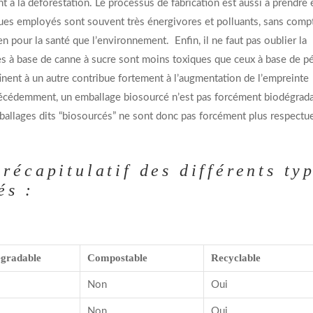
à la déforestation. Le processus de fabrication est aussi à prendre 
ues employés sont souvent très énergivores et polluants, sans comp
ien pour la santé que l’environnement. Enfin, il ne faut pas oublier la
s à base de canne à sucre sont moins toxiques que ceux à base de pé
tinent à un autre contribue fortement à l’augmentation de l’empreinte
écédemment, un emballage biosourcé n’est pas forcément biodégrad
mballages dits “biosourcés” ne sont donc pas forcément plus respectu
récapitulatif des différents ty
és :
égradable
Compostable
Recyclable
Non
Oui
Non
Oui